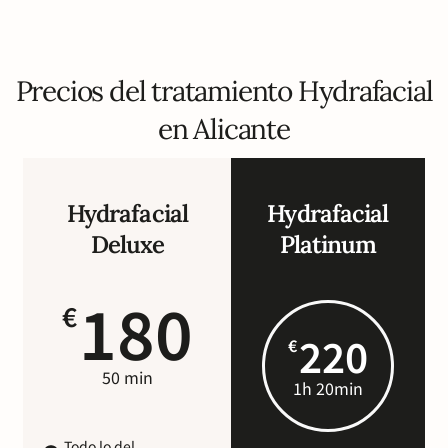
Precios del tratamiento Hydrafacial
en Alicante
Hydrafacial
Hydrafacial
Deluxe
Platinum
180
€
220
€
50 min
1h 20min
Todo lo del