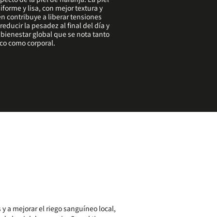
forme y lisa, con mejor textura y
n contribuye a liberar tensiones
educir la pesadez al final del día y
 bienestar global que se nota tanto
ico como corporal.
 a mejorar el riego sanguíneo local,