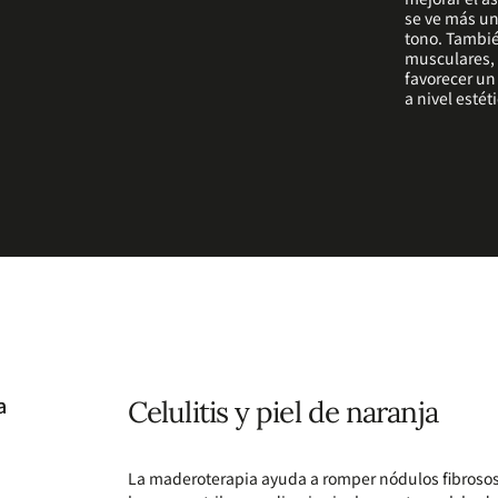
se ve más uni
tono. Tambié
musculares, r
favorecer un
a nivel estét
a
Celulitis y piel de naranja
La maderoterapia ayuda a romper nódulos fibrosos y