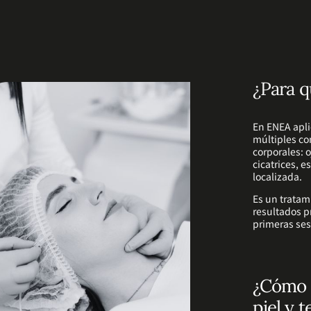
¿Para q
En ENEA apli
múltiples co
corporales: o
cicatrices, 
localizada.
Es un tratami
resultados p
primeras ses
¿Cómo a
piel y t