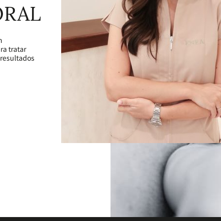
ORAL
n
ra tratar
n resultados