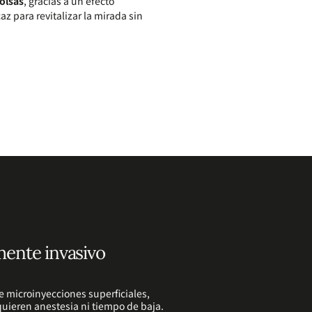
bolsas
, gracias a un efecto
az para revitalizar la mirada sin
ente invasivo
e microinyecciones superficiales,
uieren anestesia ni tiempo de baja.