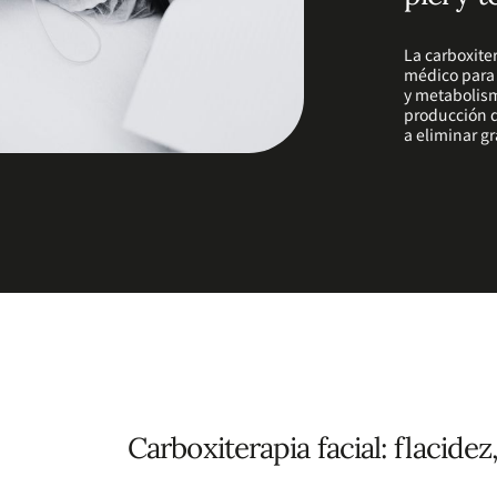
La carboxite
médico para 
y metabolism
producción d
a eliminar gr
Carboxiterapia facial: flacide