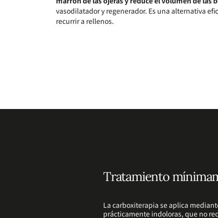
marrón de las ojeras y reduce el volumen de las 
vasodilatador y regenerador. Es una alternativa efic
recurrir a rellenos.
Tratamiento mínimam
La carboxiterapia se aplica mediant
prácticamente indoloras, que no req