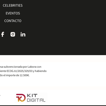
CELEBRITIES
EVENTOS
CONTACTO
sa subvencionada por Labora con
iente ECOGJU/2025/329/03 y habiendo
do el importe de 12.500€.