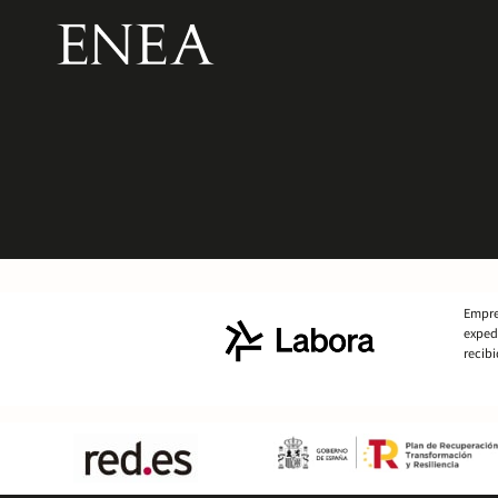
Empre
exped
recibi